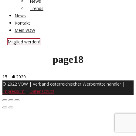
News
Trends
News
Kontakt
Mein VÖW
Mitglied werden!
page18
15. Juli 2020
© 2022 VÖW | Verband österreichischer Werbemittelhändler |
Impressum
|
Datenschutz