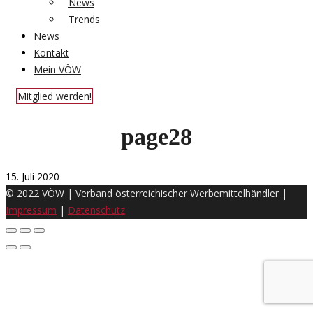
News
Trends
News
Kontakt
Mein VÖW
Mitglied werden!
page28
15. Juli 2020
© 2022 VÖW | Verband österreichischer Werbemittelhändler |
Impressum
|
Datenschutz