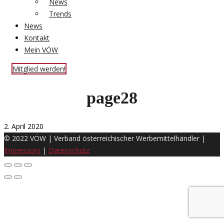
News
Trends
News
Kontakt
Mein VÖW
Mitglied werden!
page28
2. April 2020
© 2022 VÖW | Verband österreichischer Werbemittelhändler |
Impressum
|
Datenschutz