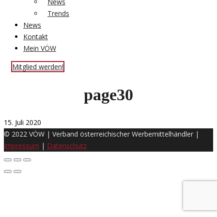
News
Trends
News
Kontakt
Mein VÖW
Mitglied werden!
page30
15. Juli 2020
© 2022 VÖW | Verband österreichischer Werbemittelhändler |
Impressum
|
Datenschutz