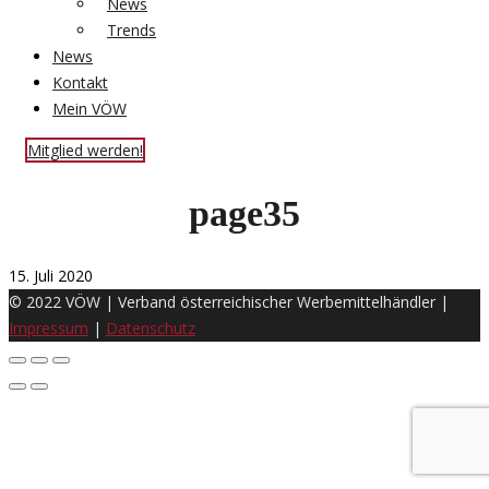
News
Trends
News
Kontakt
Mein VÖW
Mitglied werden!
page35
15. Juli 2020
© 2022 VÖW | Verband österreichischer Werbemittelhändler |
Impressum
|
Datenschutz