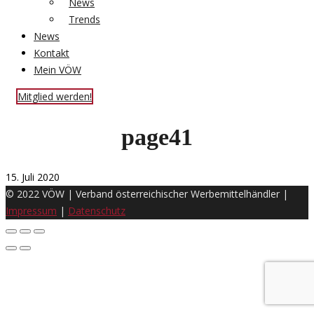
News
Trends
News
Kontakt
Mein VÖW
Mitglied werden!
page41
15. Juli 2020
© 2022 VÖW | Verband österreichischer Werbemittelhändler |
Impressum
|
Datenschutz