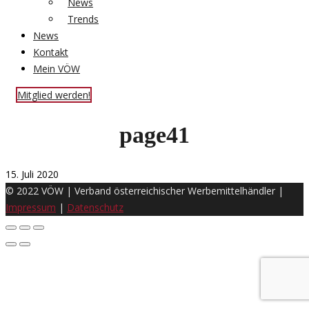
News
Trends
News
Kontakt
Mein VÖW
Mitglied werden!
page41
15. Juli 2020
© 2022 VÖW | Verband österreichischer Werbemittelhändler |
Impressum
|
Datenschutz