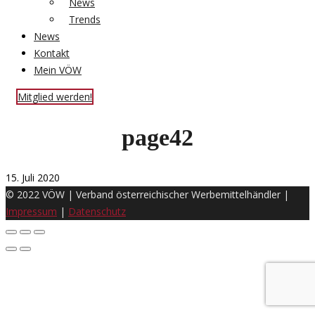
News
Trends
News
Kontakt
Mein VÖW
Mitglied werden!
page42
15. Juli 2020
© 2022 VÖW | Verband österreichischer Werbemittelhändler |
Impressum
|
Datenschutz