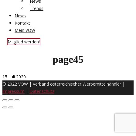
News
Trends
News
Kontakt
Mein VÖW
Mitglied werden!
page45
15. Juli 2020
© 2022 VÖW | Verband österreichischer Werbemittelhändler |
Impressum
|
Datenschutz