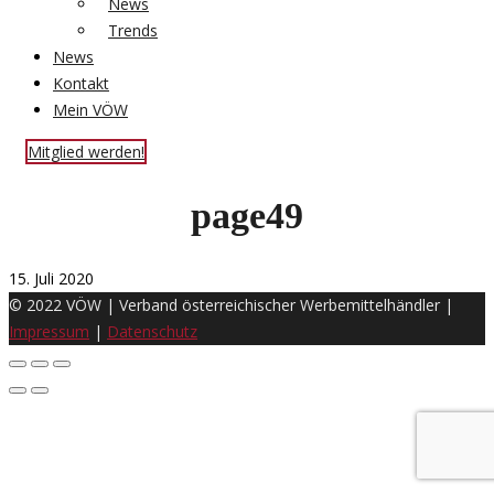
News
Trends
News
Kontakt
Mein VÖW
Mitglied werden!
page49
15. Juli 2020
© 2022 VÖW | Verband österreichischer Werbemittelhändler |
Impressum
|
Datenschutz