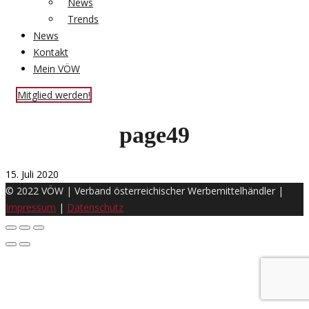
News
Trends
News
Kontakt
Mein VÖW
Mitglied werden!
page49
15. Juli 2020
© 2022 VÖW | Verband österreichischer Werbemittelhändler |
Impressum
|
Datenschutz