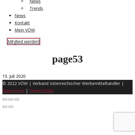
News
Trends
News
Kontakt
Mein VÖW
Mitglied werden!
page53
15. Juli 2020
© 2022 VÖW | Verband österreichischer Werbemittelhändler |
Impressum
|
Datenschutz