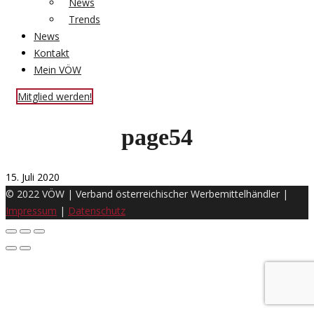
News
Trends
News
Kontakt
Mein VÖW
Mitglied werden!
page54
15. Juli 2020
© 2022 VÖW | Verband österreichischer Werbemittelhändler |
Impressum
|
Datenschutz