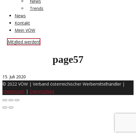
News
Trends
News
Kontakt
Mein VÖW
Mitglied werden!
page57
15. Juli 2020
© 2022 VÖW | Verband österreichischer Werbemittelhändler |
Impressum
|
Datenschutz