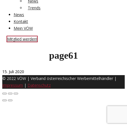
News
Trends
News
Kontakt
Mein VÖW
Mitglied werden!
page61
15. Juli 2020
© 2022 VÖW | Verband österreichischer Werbemittelhändler |
Impressum
|
Datenschutz