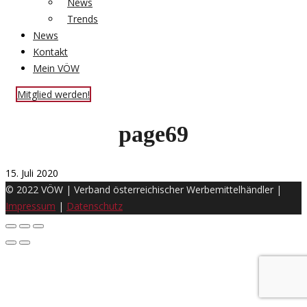
News
Trends
News
Kontakt
Mein VÖW
Mitglied werden!
page69
15. Juli 2020
© 2022 VÖW | Verband österreichischer Werbemittelhändler |
Impressum
|
Datenschutz