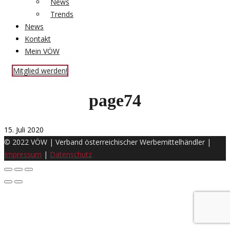
News
Trends
News
Kontakt
Mein VÖW
Mitglied werden!
page74
15. Juli 2020
© 2022 VÖW | Verband österreichischer Werbemittelhändler |
Impressum
|
Datenschutz