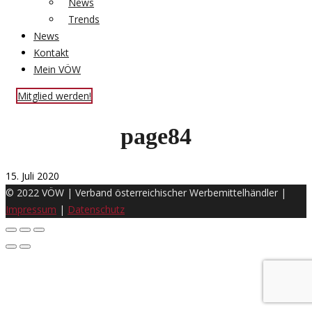
News
Trends
News
Kontakt
Mein VÖW
Mitglied werden!
page84
15. Juli 2020
© 2022 VÖW | Verband österreichischer Werbemittelhändler |
Impressum
|
Datenschutz