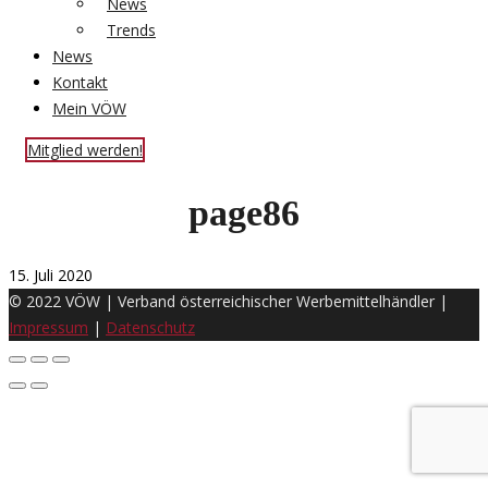
News
Trends
News
Kontakt
Mein VÖW
Mitglied werden!
page86
15. Juli 2020
© 2022 VÖW | Verband österreichischer Werbemittelhändler |
Impressum
|
Datenschutz