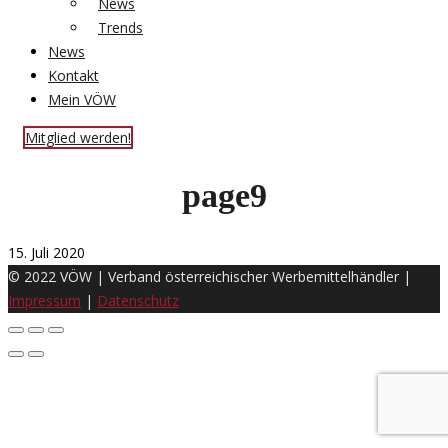
News
Trends
News
Kontakt
Mein VÖW
Mitglied werden!
page9
15. Juli 2020
© 2022 VÖW | Verband österreichischer Werbemittelhändler |
Impressum
|
Datenschutz