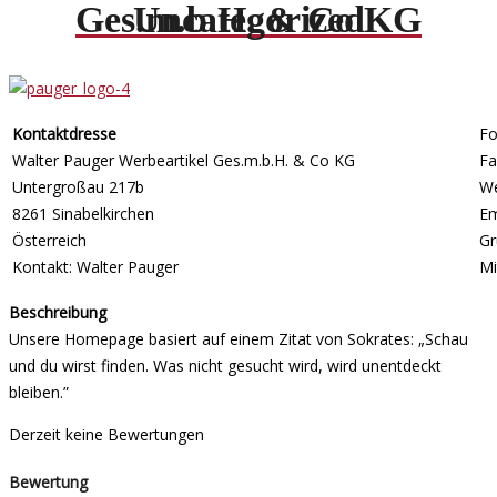
Ges.m.b.H. & Co KG
Uncategorized
Kontaktdresse
Fo
Walter Pauger Werbeartikel Ges.m.b.H. & Co KG
Fa
Untergroßau 217b
W
8261 Sinabelkirchen
Em
Österreich
Gr
Kontakt: Walter Pauger
Mi
Beschreibung
Unsere Homepage basiert auf einem Zitat von Sokrates: „Schau
und du wirst finden. Was nicht gesucht wird, wird unentdeckt
bleiben.”
Derzeit keine Bewertungen
Bewertung