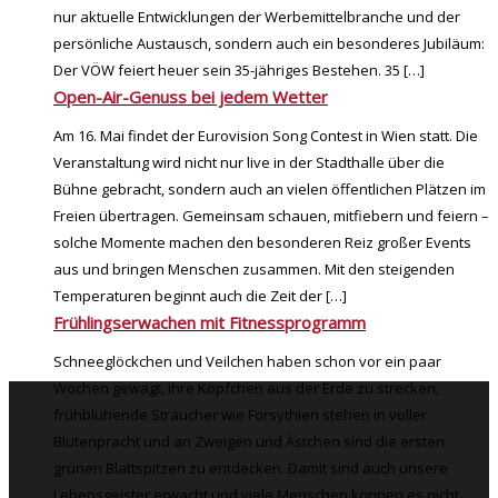
nur aktuelle Entwicklungen der Werbemittelbranche und der
persönliche Austausch, sondern auch ein besonderes Jubiläum:
Der VÖW feiert heuer sein 35-jähriges Bestehen. 35
[…]
Open-Air-Genuss bei jedem Wetter
Am 16. Mai findet der Eurovision Song Contest in Wien statt. Die
Veranstaltung wird nicht nur live in der Stadthalle über die
Bühne gebracht, sondern auch an vielen öffentlichen Plätzen im
Freien übertragen. Gemeinsam schauen, mitfiebern und feiern –
solche Momente machen den besonderen Reiz großer Events
aus und bringen Menschen zusammen. Mit den steigenden
Temperaturen beginnt auch die Zeit der
[…]
Frühlingserwachen mit Fitnessprogramm
Schneeglöckchen und Veilchen haben schon vor ein paar
Wochen gewagt, ihre Köpfchen aus der Erde zu strecken,
frühblühende Sträucher wie Forsythien stehen in voller
Blütenpracht und an Zweigen und Ästchen sind die ersten
grünen Blattspitzen zu entdecken. Damit sind auch unsere
Lebensgeister erwacht und viele Menschen können es nicht