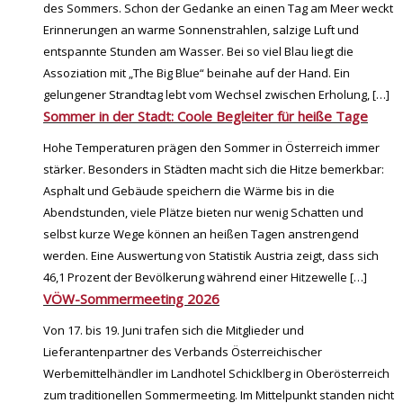
des Sommers. Schon der Gedanke an einen Tag am Meer weckt
Erinnerungen an warme Sonnenstrahlen, salzige Luft und
entspannte Stunden am Wasser. Bei so viel Blau liegt die
Assoziation mit „The Big Blue“ beinahe auf der Hand. Ein
gelungener Strandtag lebt vom Wechsel zwischen Erholung,
[…]
Sommer in der Stadt: Coole Begleiter für heiße Tage
Hohe Temperaturen prägen den Sommer in Österreich immer
stärker. Besonders in Städten macht sich die Hitze bemerkbar:
Asphalt und Gebäude speichern die Wärme bis in die
Abendstunden, viele Plätze bieten nur wenig Schatten und
selbst kurze Wege können an heißen Tagen anstrengend
werden. Eine Auswertung von Statistik Austria zeigt, dass sich
46,1 Prozent der Bevölkerung während einer Hitzewelle
[…]
VÖW-Sommermeeting 2026
Von 17. bis 19. Juni trafen sich die Mitglieder und
Lieferantenpartner des Verbands Österreichischer
Werbemittelhändler im Landhotel Schicklberg in Oberösterreich
zum traditionellen Sommermeeting. Im Mittelpunkt standen nicht