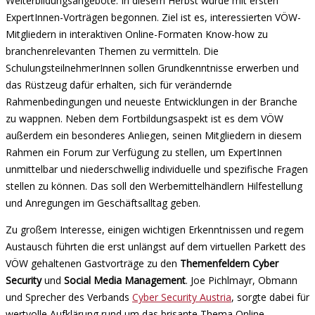
Weiterbildungsangebote. In diesem Herbst wurde mit ersten
ExpertInnen-Vorträgen begonnen. Ziel ist es, interessierten VÖW-
Mitgliedern in interaktiven Online-Formaten Know-how zu
branchenrelevanten Themen zu vermitteln. Die
SchulungsteilnehmerInnen sollen Grundkenntnisse erwerben und
das Rüstzeug dafür erhalten, sich für verändernde
Rahmenbedingungen und neueste Entwicklungen in der Branche
zu wappnen. Neben dem Fortbildungsaspekt ist es dem VÖW
außerdem ein besonderes Anliegen, seinen Mitgliedern in diesem
Rahmen ein Forum zur Verfügung zu stellen, um ExpertInnen
unmittelbar und niederschwellig individuelle und spezifische Fragen
stellen zu können. Das soll den Werbemittelhändlern Hilfestellung
und Anregungen im Geschäftsalltag geben.
Zu großem Interesse, einigen wichtigen Erkenntnissen und regem
Austausch führten die erst unlängst auf dem virtuellen Parkett des
VÖW gehaltenen Gastvorträge zu den
Themenfeldern Cyber
Security
und
Social Media Management
. Joe Pichlmayr, Obmann
und Sprecher des Verbands
Cyber Security Austria
, sorgte dabei für
wertvolle Aufklärung rund um das brisante Thema Online-