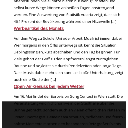
Abendstunden, viele Plätze bieten nur wenig Schatten und
selbst kurze Wege können an heißen Tagen anstrengend
werden. Eine Auswertung von Statistik Austria zeigt, dass sich
46,1 Prozent der Bevölkerung während einer Hitzewelle
[…]
Werbeartikel des Monats
Auf dem Weg zu Schule, Uni oder Arbeit: Musik ist immer dabei
Wer morgens in den Öffis unterwegs ist, kennt die Situation:
Lieblingssong an, kurz abschalten und den Tag beginnen. Für
viele gehört der Griff zu den Kopfhörern längst zur täglichen
Routine und begleitet sie durch Pendelzeiten oder lange Tage.
Dass Musik dabei mehr sein kann als bloße Unterhaltung, zeigt
auch eine Studie der
[…]
Open-Air-Genuss bei jedem Wetter
Am 16. Mai findet der Eurovision Song Contest in Wien statt. Die
Veranstaltung wird nicht nur live in der Stadthalle über die
Bühne gebracht, sondern auch an vielen öffentlichen Plätzen im
Freien übertragen. Gemeinsam schauen, mitfiebern und feiern –
solche Momente machen den besonderen Reiz großer Events